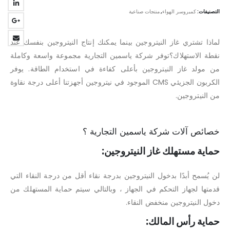
التصنيفات:
كمبروسر الهواء
,
منتجات صناعية
لماذا تشتري غاز النيتروجين بينما يمكنك إنتاج النيتروجين بنفسك عند
نقطة الاستهلاك؟توفر شرکة ياسمين التجارية مجموعة واسعة وكاملة
من مولد غاز النيتروجين بأعلى كفاءة في استخدام الطاقة. يوفر
الكربون الجزيئي CMS الموجود في نيتروجين أجهزتنا أعلى درجة نقاوة
من النيتروجين.
خصائص آلات شركة ياسمين التجارية ؟
حماية مستهلك غاز النيتروجين:
لن يُسمح أبدًا بدخول النيتروجين بدرجة نقاء أقل من درجة النقاء التي
قدمتها لجهاز التحكم في الجهاز ، وبالتالي سيتم حماية المستهلك من
دخول النيتروجين منخفض النقاء.
حماية رأس المالك: