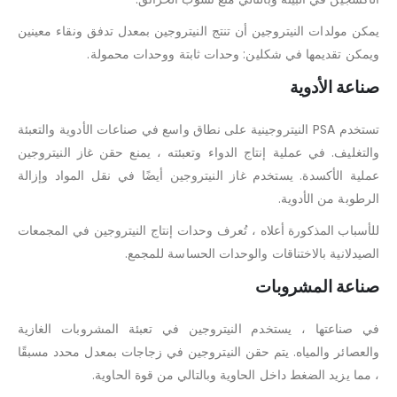
يمكن مولدات النيتروجين أن تنتج النيتروجين بمعدل تدفق ونقاء معينين
ويمكن تقديمها في شكلين: وحدات ثابتة ووحدات محمولة.
صناعة الأدوية
تستخدم PSA النيتروجينية على نطاق واسع في صناعات الأدوية والتعبئة
والتغليف. في عملية إنتاج الدواء وتعبئته ، يمنع حقن غاز النيتروجين
عملية الأكسدة. يستخدم غاز النيتروجين أيضًا في نقل المواد وإزالة
الرطوبة من الأدوية.
للأسباب المذكورة أعلاه ، تُعرف وحدات إنتاج النيتروجين في المجمعات
الصيدلانية بالاختناقات والوحدات الحساسة للمجمع.
صناعة المشروبات
في صناعتها ، يستخدم النيتروجين في تعبئة المشروبات الغازية
والعصائر والمياه. يتم حقن النيتروجين في زجاجات بمعدل محدد مسبقًا
، مما يزيد الضغط داخل الحاوية وبالتالي من قوة الحاوية.