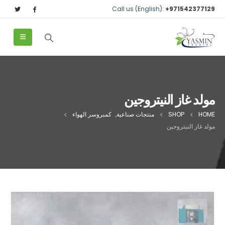
Call us (English):
+971542377129
مولد غاز النيتروجين
HOME
SHOP
منتجات صناعية
,
كمبروسر الهواء
مولد غاز النيتروجين