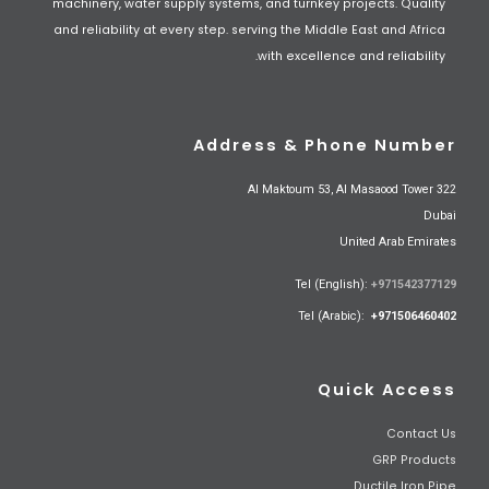
machinery, water supply systems, and turnkey projects. Quality
and reliability at every step. serving the Middle East and Africa
with excellence and reliability.
Address & Phone Number
Al Maktoum 53, Al Masaood Tower 322
Dubai
United Arab Emirates
Tel (English):
+971542377129
Tel (Arabic):
+971506460402
Quick Access
Contact Us
GRP Products
Ductile Iron Pipe