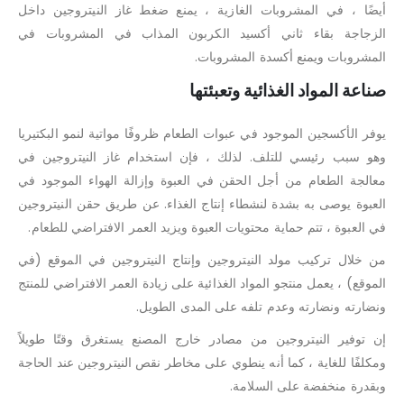
أيضًا ، في المشروبات الغازية ، يمنع ضغط غاز النيتروجين داخل
الزجاجة بقاء ثاني أكسيد الكربون المذاب في المشروبات في
المشروبات ويمنع أكسدة المشروبات.
صناعة المواد الغذائية وتعبئتها
يوفر الأكسجين الموجود في عبوات الطعام ظروفًا مواتية لنمو البكتيريا
وهو سبب رئيسي للتلف. لذلك ، فإن استخدام غاز النيتروجين في
معالجة الطعام من أجل الحقن في العبوة وإزالة الهواء الموجود في
العبوة يوصى به بشدة لنشطاء إنتاج الغذاء. عن طريق حقن النيتروجين
في العبوة ، تتم حماية محتويات العبوة ويزيد العمر الافتراضي للطعام.
من خلال تركيب مولد النيتروجين وإنتاج النيتروجين في الموقع (في
الموقع) ، يعمل منتجو المواد الغذائية على زيادة العمر الافتراضي للمنتج
ونضارته ونضارته وعدم تلفه على المدى الطويل.
إن توفير النيتروجين من مصادر خارج المصنع يستغرق وقتًا طويلاً
ومكلفًا للغاية ، كما أنه ينطوي على مخاطر نقص النيتروجين عند الحاجة
وبقدرة منخفضة على السلامة.