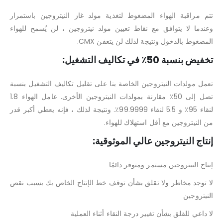
تتم مراقبة الهواء المضغوط لتغذية مولد غاز النيتروجين باستمرار
وعندما لا يتوافق مع نقاط تعيين مولد نيتروجين ، لن يُسمح للهواء
المضغوط بالدخول ونتيجة لذلك لن يتعفن CMX.
تخفيض بنسبة 50٪ في تكاليف التشغيل:
تعمل مولدات النيتروجين الخاصة بنا على تقليل تكاليف التشغيل بنسبة
تصل إلى 50٪ مقارنة بمولدات النيتروجين الأخرى. عامل الهواء 1.8
لنقاء 95٪ و 5.5 لنقاء 99.9999٪. ونتيجة لذلك ، فإنه يعطي أكبر قدر
من النيتروجين مع أقل استهلاك للهواء.
إنتاج النيتروجين عالي الموثوقية:
إنتاج النيتروجين مستمر ومتوفر دائمًا
لا توجد مخاطر ولا تقلق بشأن توقف خط الإنتاج الخاص بك بسبب نقص
النيتروجين
لا داعي للقلق بشأن تغيير درجة النقاء أثناء العملية